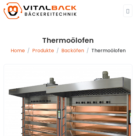
Thermoölofen
Home
Produkte
Backöfen
Thermoölofen