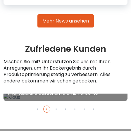
Mehr News ansehen
Zufriedene Kunden
Mischen Sie mit! Unterstützen Sie uns mit Ihren
Anregungen, um Ihr Backergebnis durch
"Kein Kuchen ist auch keine Lösung. ..." Tolles Team,
Produktoptimierung stetig zu verbessern. Alles
"gehts nicht" - gibts nicht!
andere bekommen wir schon gebacken.
Klaus
Phantasialand Gastronomie GmbH & Co. KG